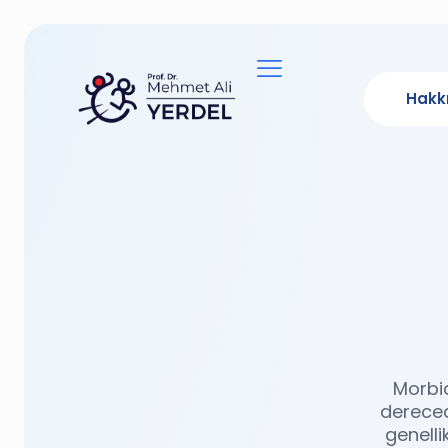
Hakk
Morbid
dereced
genelli