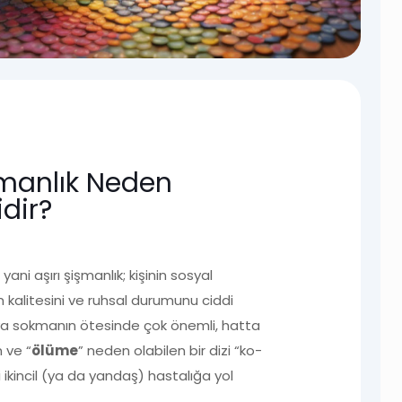
işmanlık Neden
idir?
ani aşırı şişmanlık; kişinin sosyal
 kalitesini ve ruhsal durumunu ciddi
ıya sokmanın ötesinde çok önemli, hatta
 ve “
ölüme
” neden olabilen bir dizi “ko-
 ikincil (ya da yandaş) hastalığa yol