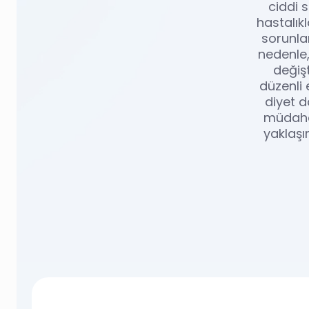
ciddi 
hastalık
sorunlar
nedenle,
değişt
düzenli 
diyet d
müdahal
yaklaşı