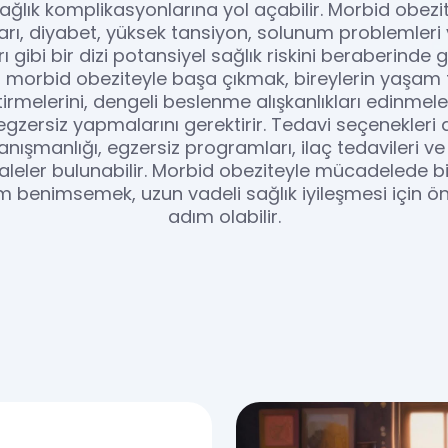
sağlık komplikasyonlarına yol açabilir. Morbid obezit
ları, diyabet, yüksek tansiyon, solunum problemleri
ı gibi bir dizi potansiyel sağlık riskini beraberinde ge
 morbid obeziteyle başa çıkmak, bireylerin yaşam t
irmelerini, dengeli beslenme alışkanlıkları edinmele
egzersiz yapmalarını gerektirir. Tedavi seçenekleri
anışmanlığı, egzersiz programları, ilaç tedavileri ve
eler bulunabilir. Morbid obeziteyle mücadelede bili
m benimsemek, uzun vadeli sağlık iyileşmesi için ön
adım olabilir.