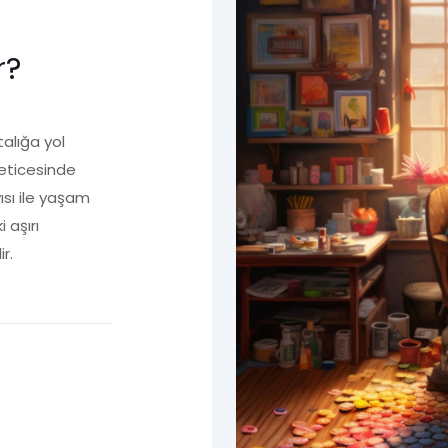
r?
talığa yol
 neticesinde
sı ile yaşam
 aşırı
r.