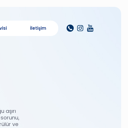
isi
İletişim
u aşırı
 sorunu,
rülür ve