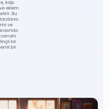
e, kalp
 ve eklem
tirir. Bu
arzlarını
rini ve
 arasında
 cerrahi
nçli bir
emli bir