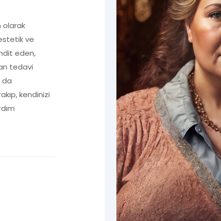
n olarak
stetik ve
hdit eden,
dan tedavi
a da
akıp, kendinizi
rdım