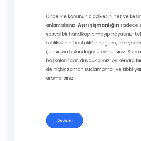
Öncelikle konunun ciddiyetini net ve kesi
anlamalısınız.
Aşırı şişmanlığın
sadece e
sosyal bir handikap olmayıp hayatınızı te
tehlikeli bir “hastalık” olduğunu, öte yan
şansınızın bulunduğunu bilmelisiniz. Sonr
başkalarından duyduklarınızı bir kenara bır
de hiçbir zaman suçlamamalı ve tıbbi ya
aramalısınız.
Devamı