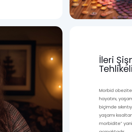
İleri Ş
Tehlikel
Morbid obezite y
hayatını, yaşam
biçimde sıkınt
yaşamı kısaltan
morbidite” yani
açmaktadır.